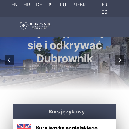
EN
HR
DE
PL
RU
PT-BR
IT
FR
ES
Uczyć się, cieszyć
się i odkrywać
Dubrownik
Kurs językowy
Kurs języka angielskiego