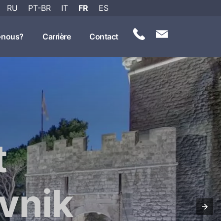
RU
PT-BR
IT
FR
ES
-nous?
Carrière
Contact
t
vnik