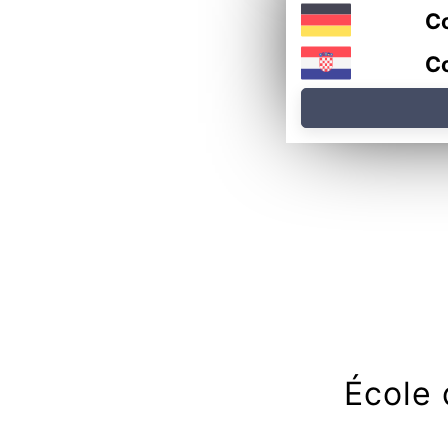
Co
Co
École 