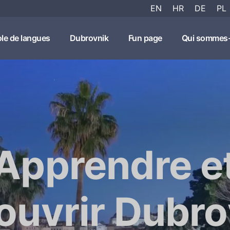
EN
HR
DE
PL
le de langues
Dubrovnik
Fun page
Qui sommes
Apprendre e
ouvrir Dubro