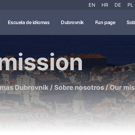
EN
HR
DE
PL
Escuela de idiomas
Dubrovnik
Fun page
Sob
mission
omas Dubrovnik
/
Sobre nosotros
/
Our mis