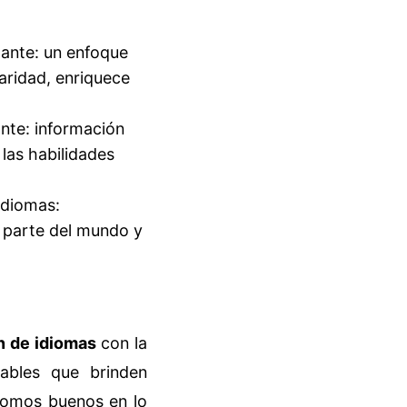
pante: un enfoque
laridad, enriquece
ante: información
 las habilidades
idiomas:
a parte del mundo y
n de idiomas
con la
iables que brinden
¡Somos buenos en lo