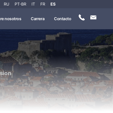
RU
PT-BR
IT
FR
ES
re nosotros
Carrera
Contacto
sion