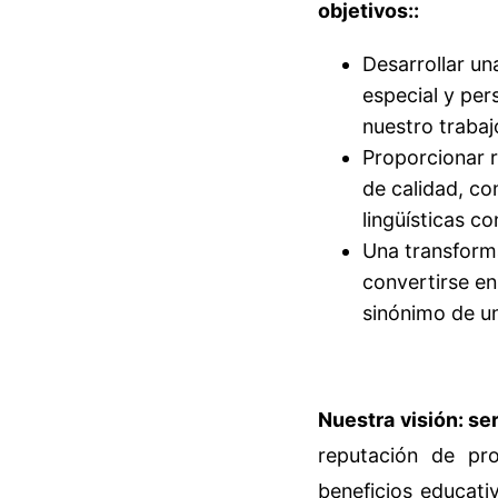
objetivos::
Desarrollar un
especial y per
nuestro trabaj
Proporcionar r
de calidad, co
lingüísticas con
Una transforma
convertirse en
sinónimo de un
Nuestra visión: s
reputación de pro
beneficios educati