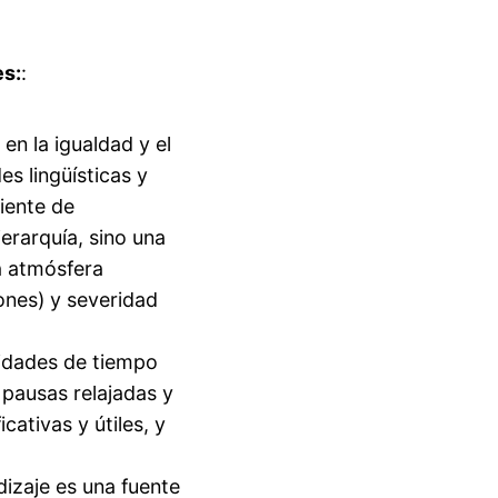
es:
:
en la igualdad y el
es lingüísticas y
iente de
jerarquía, sino una
la atmósfera
ones) y severidad
vidades de tiempo
 pausas relajadas y
ativas y útiles, y
dizaje es una fuente